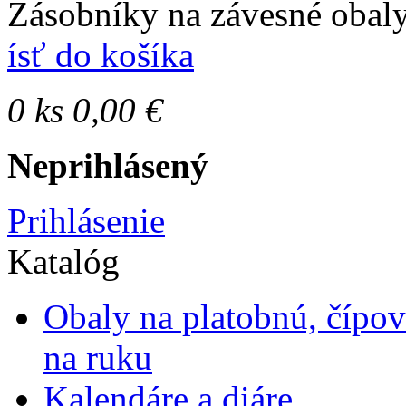
Zásobníky na závesné obal
ísť do košíka
0
ks
0,00 €
Neprihlásený
Prihlásenie
Katalóg
Obaly na platobnú, čípo
na ruku
Kalendáre a diáre