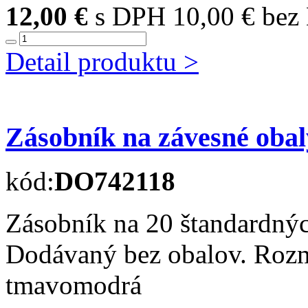
12,00 €
s DPH
10,00 € be
Detail produktu >
Zásobník na závesné o
kód:
DO742118
Zásobník na 20 štandardný
Dodávaný bez obalov. Ro
tmavomodrá