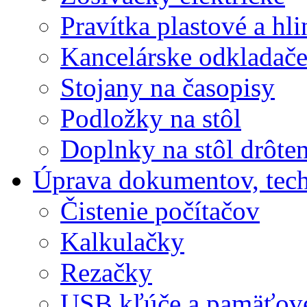
Pravítka plastové a hl
Kancelárske odkladač
Stojany na časopisy
Podložky na stôl
Doplnky na stôl drôte
Úprava dokumentov, tec
Čistenie počítačov
Kalkulačky
Rezačky
USB kľúče a pamäťové