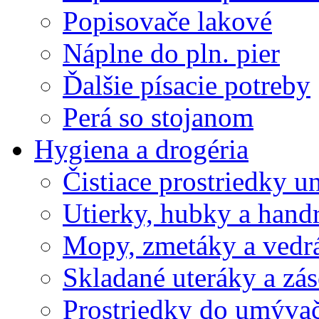
Popisovače lakové
Náplne do pln. pier
Ďalšie písacie potreby
Perá so stojanom
Hygiena a drogéria
Čistiace prostriedky u
Utierky, hubky a hand
Mopy, zmetáky a vedr
Skladané uteráky a zá
Prostriedky do umývač