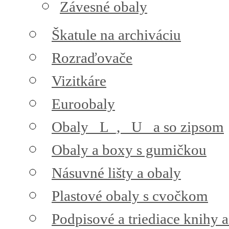
Závesné obaly
Škatule na archiváciu
Rozraďovače
Vizitkáre
Euroobaly
Obaly _L_, _U_ a so zipsom
Obaly a boxy s gumičkou
Násuvné lišty a obaly
Plastové obaly s cvočkom
Podpisové a triediace knihy 