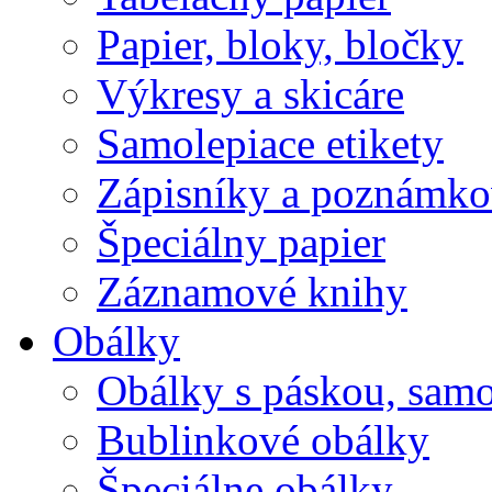
Papier, bloky, bločky
Výkresy a skicáre
Samolepiace etikety
Zápisníky a poznámko
Špeciálny papier
Záznamové knihy
Obálky
Obálky s páskou, samo
Bublinkové obálky
Špeciálne obálky