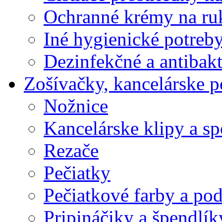
Ochranné krémy na ru
Iné hygienické potreb
Dezinfekčné a antibakt
Zošívačky, kancelárske p
Nožnice
Kancelárske klipy a s
Rezače
Pečiatky
Pečiatkové farby a po
Pripináčiky a špendlík