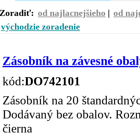
Zoradiť:
od najlacnejšieho
|
od naj
východzie zoradenie
Zásobník na závesné ob
kód:
DO742101
Zásobník na 20 štandardný
Dodávaný bez obalov. Ro
čierna