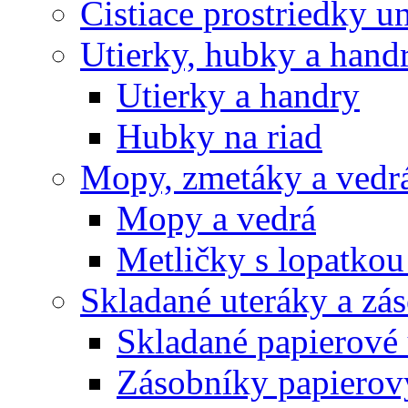
Čistiace prostriedky u
Utierky, hubky a hand
Utierky a handry
Hubky na riad
Mopy, zmetáky a vedr
Mopy a vedrá
Metličky s lopatkou
Skladané uteráky a zá
Skladané papierové 
Zásobníky papierov