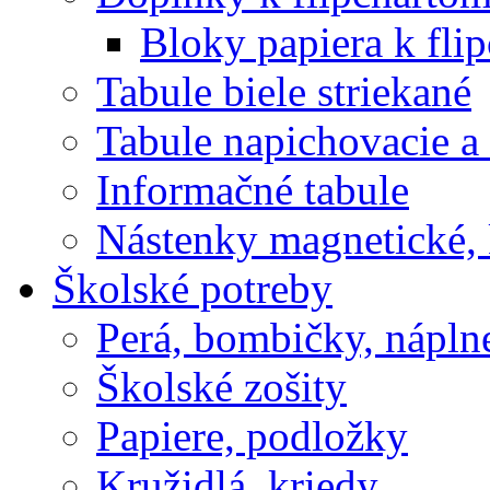
Bloky papiera k fli
Tabule biele striekané
Tabule napichovacie 
Informačné tabule
Nástenky magnetické, 
Školské potreby
Perá, bombičky, nápln
Školské zošity
Papiere, podložky
Kružidlá, kriedy