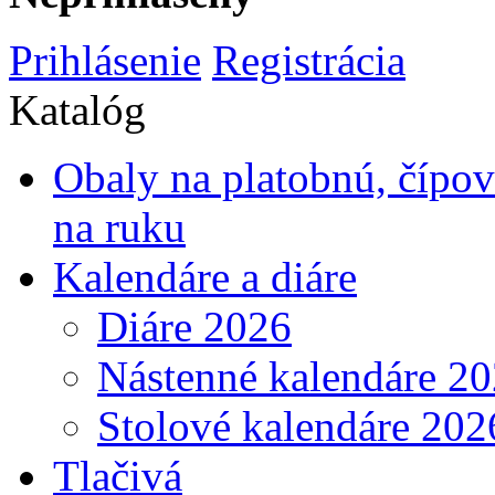
Prihlásenie
Registrácia
Katalóg
Obaly na platobnú, čípo
na ruku
Kalendáre a diáre
Diáre 2026
Nástenné kalendáre 2
Stolové kalendáre 202
Tlačivá