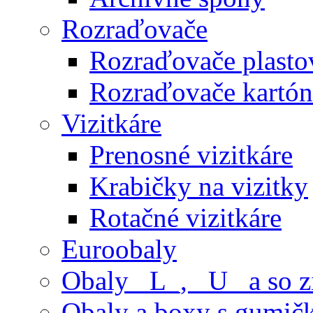
Rozraďovače
Rozraďovače plasto
Rozraďovače kartó
Vizitkáre
Prenosné vizitkáre
Krabičky na vizitky
Rotačné vizitkáre
Euroobaly
Obaly _L_, _U_ a so 
Obaly a boxy s gumič