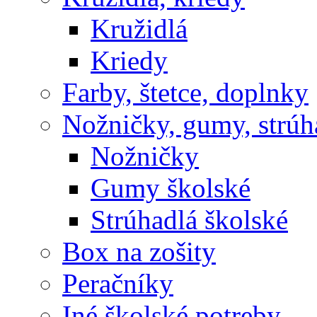
Kružidlá
Kriedy
Farby, štetce, doplnky
Nožničky, gumy, strúh
Nožničky
Gumy školské
Strúhadlá školské
Box na zošity
Peračníky
Iné školské potreby