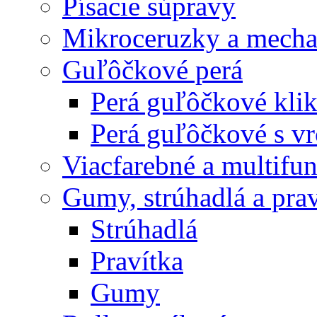
Písacie súpravy
Mikroceruzky a mecha
Guľôčkové perá
Perá guľôčkové klik
Perá guľôčkové s v
Viacfarebné a multifu
Gumy, strúhadlá a prav
Strúhadlá
Pravítka
Gumy