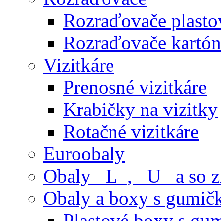
Rozraďovače plasto
Rozraďovače kartó
Vizitkáre
Prenosné vizitkáre
Krabičky na vizitky
Rotačné vizitkáre
Euroobaly
Obaly _L_, _U_ a so 
Obaly a boxy s gumič
Plastové boxy s gu