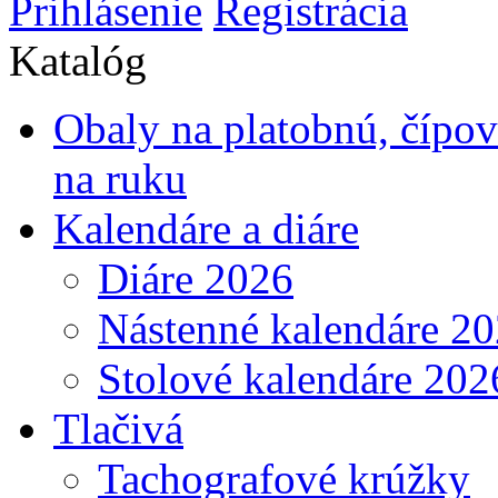
Prihlásenie
Registrácia
Katalóg
Obaly na platobnú, čípo
na ruku
Kalendáre a diáre
Diáre 2026
Nástenné kalendáre 2
Stolové kalendáre 202
Tlačivá
Tachografové krúžky