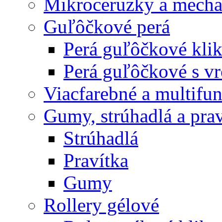
Mikroceruzky a mecha
Guľôčkové perá
Perá guľôčkové klik
Perá guľôčkové s v
Viacfarebné a multifu
Gumy, strúhadlá a prav
Strúhadlá
Pravítka
Gumy
Rollery gélové