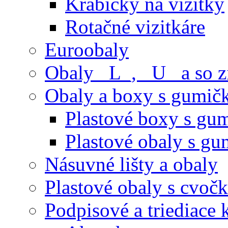
Krabičky na vizitky
Rotačné vizitkáre
Euroobaly
Obaly _L_, _U_ a so 
Obaly a boxy s gumič
Plastové boxy s gu
Plastové obaly s g
Násuvné lišty a obaly
Plastové obaly s cvoč
Podpisové a triediace 