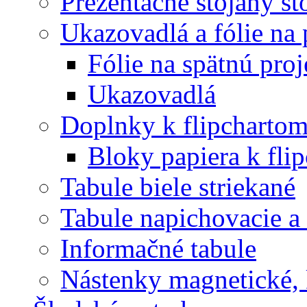
Prezentačné stojany st
Ukazovadlá a fólie na 
Fólie na spätnú proj
Ukazovadlá
Doplnky k flipcharto
Bloky papiera k fli
Tabule biele striekané
Tabule napichovacie 
Informačné tabule
Nástenky magnetické, 