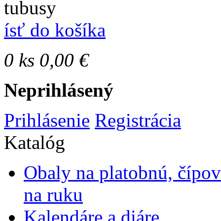
tubusy
ísť do košíka
0
ks
0,00 €
Neprihlásený
Prihlásenie
Registrácia
Katalóg
Obaly na platobnú, čípo
na ruku
Kalendáre a diáre