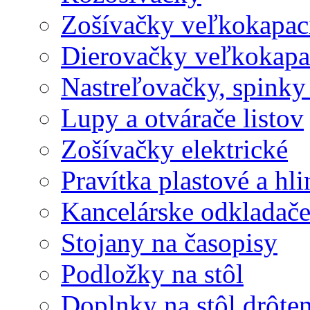
Zošívačky veľkokapaci
Dierovačky veľkokapa
Nastreľovačky, spinky
Lupy a otvárače listov
Zošívačky elektrické
Pravítka plastové a hl
Kancelárske odkladač
Stojany na časopisy
Podložky na stôl
Doplnky na stôl drôte