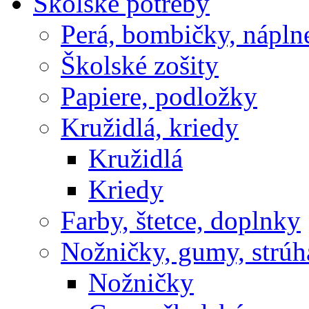
Školské potreby
Perá, bombičky, nápln
Školské zošity
Papiere, podložky
Kružidlá, kriedy
Kružidlá
Kriedy
Farby, štetce, doplnky
Nožničky, gumy, strúh
Nožničky