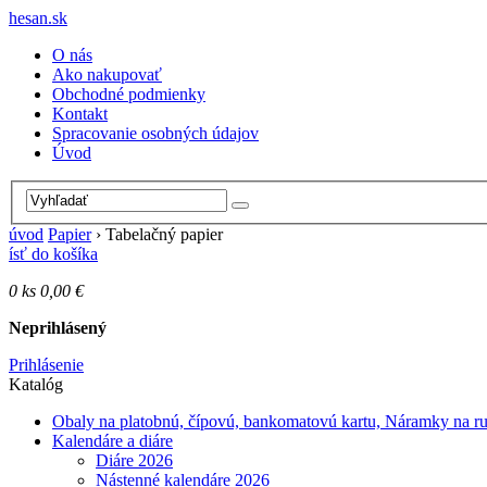
hesan.sk
O nás
Ako nakupovať
Obchodné podmienky
Kontakt
Spracovanie osobných údajov
Úvod
úvod
Papier
›
Tabelačný papier
ísť do košíka
0
ks
0,00 €
Neprihlásený
Prihlásenie
Katalóg
Obaly na platobnú, čípovú, bankomatovú kartu, Náramky na r
Kalendáre a diáre
Diáre 2026
Nástenné kalendáre 2026