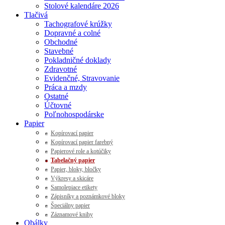
Stolové kalendáre 2026
Tlačivá
Tachografové krúžky
Dopravné a colné
Obchodné
Stavebné
Pokladničné doklady
Zdravotné
Evidenčné, Stravovanie
Práca a mzdy
Ostatné
Účtovné
Poľnohospodárske
Papier
Kopírovací papier
Kopírovací papier farebný
Papierové role a kotúčiky
Tabelačný papier
Papier, bloky, bločky
Výkresy a skicáre
Samolepiace etikety
Zápisníky a poznámkové bloky
Špeciálny papier
Záznamové knihy
Obálky