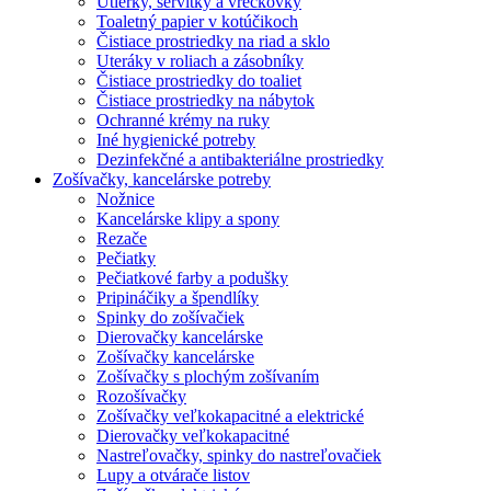
Utierky, servítky a vreckovky
Toaletný papier v kotúčikoch
Čistiace prostriedky na riad a sklo
Uteráky v roliach a zásobníky
Čistiace prostriedky do toaliet
Čistiace prostriedky na nábytok
Ochranné krémy na ruky
Iné hygienické potreby
Dezinfekčné a antibakteriálne prostriedky
Zošívačky, kancelárske potreby
Nožnice
Kancelárske klipy a spony
Rezače
Pečiatky
Pečiatkové farby a podušky
Pripináčiky a špendlíky
Spinky do zošívačiek
Dierovačky kancelárske
Zošívačky kancelárske
Zošívačky s plochým zošívaním
Rozošívačky
Zošívačky veľkokapacitné a elektrické
Dierovačky veľkokapacitné
Nastreľovačky, spinky do nastreľovačiek
Lupy a otvárače listov