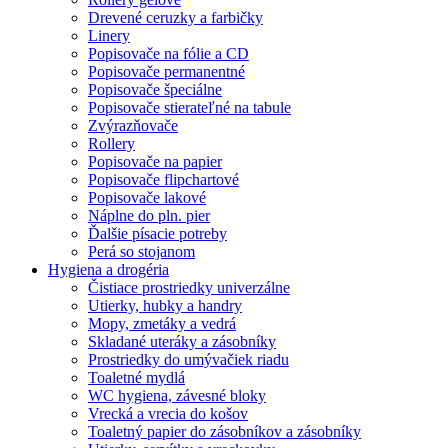
Drevené ceruzky a farbičky
Linery
Popisovače na fólie a CD
Popisovače permanentné
Popisovače špeciálne
Popisovače stierateľné na tabule
Zvýrazňovače
Rollery
Popisovače na papier
Popisovače flipchartové
Popisovače lakové
Náplne do pln. pier
Ďalšie písacie potreby
Perá so stojanom
Hygiena a drogéria
Čistiace prostriedky univerzálne
Utierky, hubky a handry
Mopy, zmetáky a vedrá
Skladané uteráky a zásobníky
Prostriedky do umývačiek riadu
Toaletné mydlá
WC hygiena, závesné bloky
Vrecká a vrecia do košov
Toaletný papier do zásobníkov a zásobníky