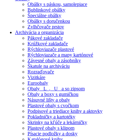
Obálky s páskou, samolepiace
Bublinkové obálky
Špeciálne obálky
Obálky s doručenkou
Zvlhčovače prstov
Archivácia a organizácia
Pákové zakladače
Krúžkové zakladače
Rýchloviazače plastové
Rýchloviazače a mapy kartónové
Závesné obaly a zásobníky
Škatule na archiváciu
Rozraďovače
Vizitkáre
Euroobaly
Obaly _L_, _U_ a so zipsom
Obaly a boxy s gumičkou
Násuvné lišty a obaly
Plastové obaly s cvočkom
Podpisové a triediace knihy a aktovky
Pokladničky a kartotéky
Skrinky na kľúče a lekárničky
Plastové obaly s klipom
Písacie podložky a dosky
Katalógové knihy