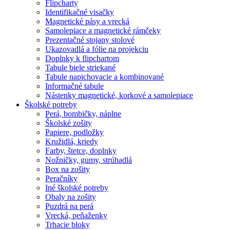
Flipcharty
Identifikačné visačky
Magnetické pásy a vrecká
Samolepiace a magnetické rámčeky
Prezentačné stojany stolové
Ukazovadlá a fólie na projekciu
Doplnky k flipchartom
Tabule biele striekané
Tabule napichovacie a kombinované
Informačné tabule
Nástenky magnetické, korkové a samolepiace
Školské potreby
Perá, bombičky, náplne
Školské zošity
Papiere, podložky
Kružidlá, kriedy
Farby, štetce, doplnky
Nožničky, gumy, strúhadlá
Box na zošity
Peračníky
Iné školské potreby
Obaly na zošity
Puzdrá na perá
Vrecká, peňaženky
Trhacie bloky