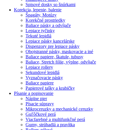
Spisové dosky so šnúrkami
Korekcia, lepenie, balenie
Špagáty, Motúzy
Korekčné prostriedky
Baliace pásky a odvíjače
Lepiace tyčinky
Tekuté lepidlá
Lepiace pásky kancelárske
Dispenzory pre lepiace pásky
Obojstranné pásky, maskovacie a iné
Baliace papiere, škatule, tubusy
Baliace, Stretch fólie, výplne, odvíjače
Lepiace rollery
Sekundové lepidlá
Vyznačovacie pásky
Baliace papiere
Papierové tašky a krabičky
Písanie a popisovanie
Náplne pier
Písacie súpravy
Mikroceruzky a mechanické ceruzky
Guľôčkové perá
Viacfarebné a multifunkčné perá
Gumy, strúhadlá a pravítka
Rollery gélové