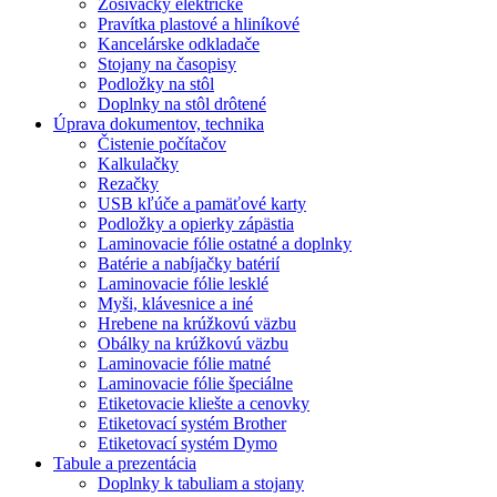
Zošívačky elektrické
Pravítka plastové a hliníkové
Kancelárske odkladače
Stojany na časopisy
Podložky na stôl
Doplnky na stôl drôtené
Úprava dokumentov, technika
Čistenie počítačov
Kalkulačky
Rezačky
USB kľúče a pamäťové karty
Podložky a opierky zápästia
Laminovacie fólie ostatné a doplnky
Batérie a nabíjačky batérií
Laminovacie fólie lesklé
Myši, klávesnice a iné
Hrebene na krúžkovú väzbu
Obálky na krúžkovú väzbu
Laminovacie fólie matné
Laminovacie fólie špeciálne
Etiketovacie kliešte a cenovky
Etiketovací systém Brother
Etiketovací systém Dymo
Tabule a prezentácia
Doplnky k tabuliam a stojany