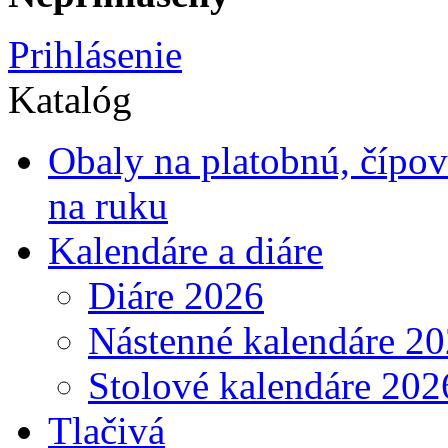
Prihlásenie
Katalóg
Obaly na platobnú, čípo
na ruku
Kalendáre a diáre
Diáre 2026
Nástenné kalendáre 2
Stolové kalendáre 202
Tlačivá