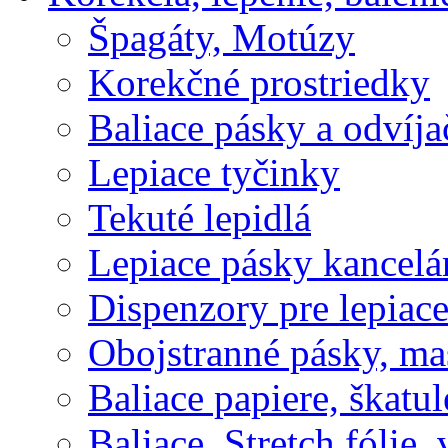
Špagáty, Motúzy
Korekčné prostriedky
Baliace pásky a odvíja
Lepiace tyčinky
Tekuté lepidlá
Lepiace pásky kancelá
Dispenzory pre lepiac
Obojstranné pásky, ma
Baliace papiere, škatul
Baliace, Stretch fólie,