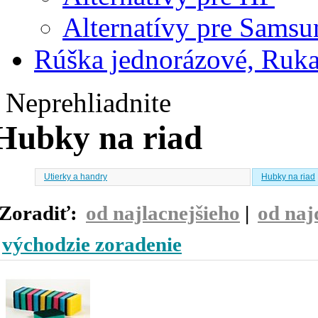
Alternatívy pre Samsu
Rúška jednorázové, Ruka
Neprehliadnite
Hubky na riad
Utierky a handry
Hubky na riad
Zoradiť:
od najlacnejšieho
|
od naj
východzie zoradenie