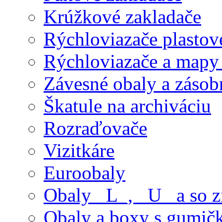
Krúžkové zakladače
Rýchloviazače plastov
Rýchloviazače a mapy
Závesné obaly a zásob
Škatule na archiváciu
Rozraďovače
Vizitkáre
Euroobaly
Obaly _L_, _U_ a so 
Obaly a boxy s gumič