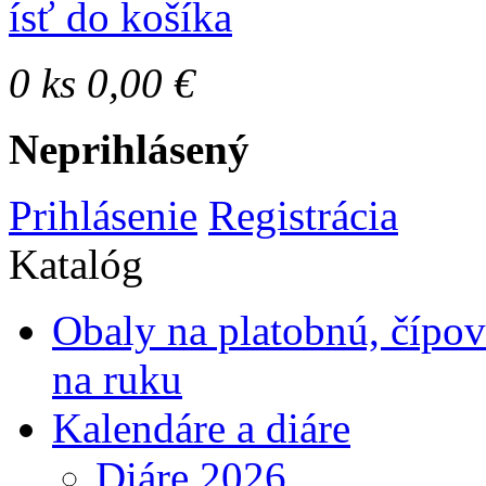
ísť do košíka
0
ks
0,00 €
Neprihlásený
Prihlásenie
Registrácia
Katalóg
Obaly na platobnú, čípo
na ruku
Kalendáre a diáre
Diáre 2026