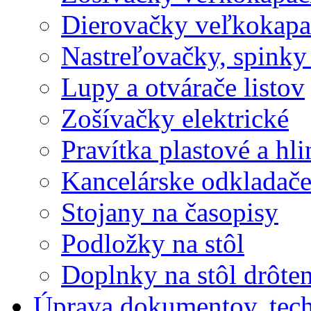
Dierovačky veľkokapa
Nastreľovačky, spinky
Lupy a otvárače listov
Zošívačky elektrické
Pravítka plastové a hl
Kancelárske odkladač
Stojany na časopisy
Podložky na stôl
Doplnky na stôl drôte
Úprava dokumentov, tec