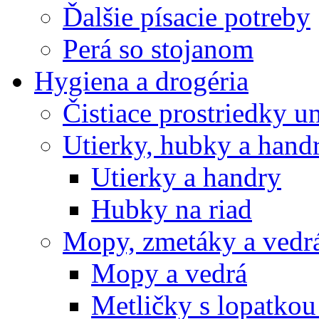
Ďalšie písacie potreby
Perá so stojanom
Hygiena a drogéria
Čistiace prostriedky u
Utierky, hubky a hand
Utierky a handry
Hubky na riad
Mopy, zmetáky a vedr
Mopy a vedrá
Metličky s lopatkou