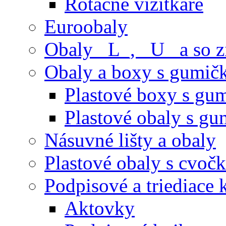
Rotačné vizitkáre
Euroobaly
Obaly _L_, _U_ a so 
Obaly a boxy s gumič
Plastové boxy s gu
Plastové obaly s g
Násuvné lišty a obaly
Plastové obaly s cvoč
Podpisové a triediace 
Aktovky