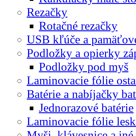
Rezačky
Rotačné rezačky
USB kľúče a pamäťové
Podložky a opierky zá
Podložky pod myš
Laminovacie fólie ost
Batérie a nabíjačky bat
Jednorazové batérie
Laminovacie fólie lesk
Myši, klávesnice a iné