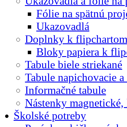
Ukazovadlá a fólie na 
Fólie na spätnú proj
Ukazovadlá
Doplnky k flipcharto
Bloky papiera k fli
Tabule biele striekané
Tabule napichovacie 
Informačné tabule
Nástenky magnetické, 
Školské potreby