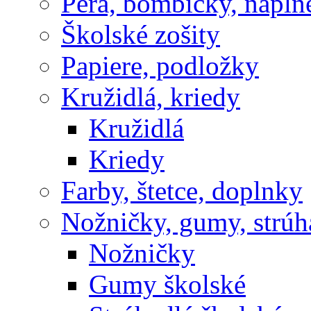
Perá, bombičky, nápln
Školské zošity
Papiere, podložky
Kružidlá, kriedy
Kružidlá
Kriedy
Farby, štetce, doplnky
Nožničky, gumy, strúh
Nožničky
Gumy školské