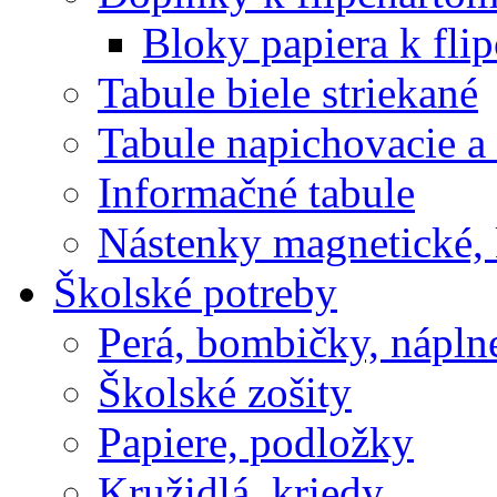
Bloky papiera k fli
Tabule biele striekané
Tabule napichovacie 
Informačné tabule
Nástenky magnetické, 
Školské potreby
Perá, bombičky, nápln
Školské zošity
Papiere, podložky
Kružidlá, kriedy