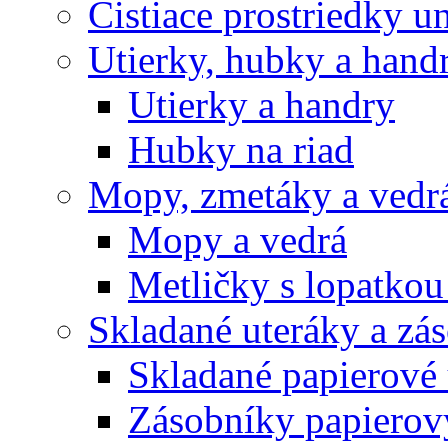
Čistiace prostriedky u
Utierky, hubky a hand
Utierky a handry
Hubky na riad
Mopy, zmetáky a vedr
Mopy a vedrá
Metličky s lopatkou
Skladané uteráky a zá
Skladané papierové 
Zásobníky papierov