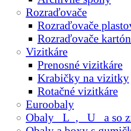
Rozraďovače
Rozraďovače plasto
Rozraďovače kartó
Vizitkáre
Prenosné vizitkáre
Krabičky na vizitky
Rotačné vizitkáre
Euroobaly
Obaly _L_, _U_ a so 
Obaly a boxy s gumič