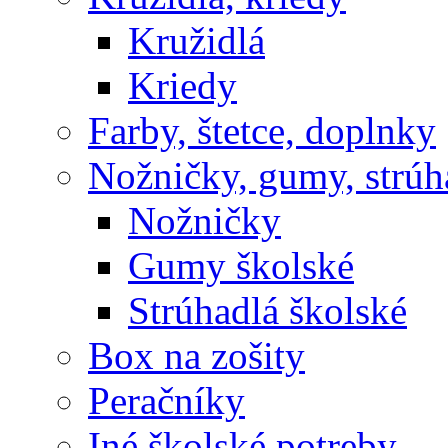
Kružidlá
Kriedy
Farby, štetce, doplnky
Nožničky, gumy, strúh
Nožničky
Gumy školské
Strúhadlá školské
Box na zošity
Peračníky
Iné školské potreby