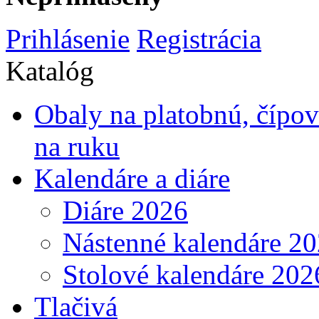
Prihlásenie
Registrácia
Katalóg
Obaly na platobnú, čípo
na ruku
Kalendáre a diáre
Diáre 2026
Nástenné kalendáre 2
Stolové kalendáre 202
Tlačivá