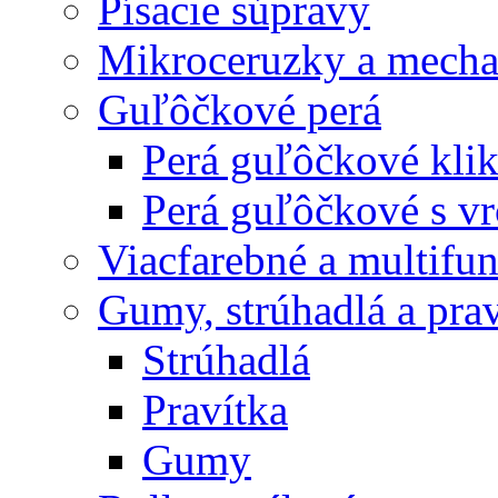
Písacie súpravy
Mikroceruzky a mecha
Guľôčkové perá
Perá guľôčkové klik
Perá guľôčkové s v
Viacfarebné a multifu
Gumy, strúhadlá a prav
Strúhadlá
Pravítka
Gumy