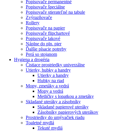
Popisovače permanentné
Popisovače špeciálne
Popisovače stierateľné na tabule
Zvýrazňovače
Rollery
Popisovače na papier
Popisovače flipchartové
Popisovače lakové
Náplne do pln. pier
Ďalšie písacie potreby
Perá so stojanom
Hygiena a drogéria
Čistiace prostriedky univerzálne
Utierky, hubky a handry
Utierky a handry
Hubky na riad
Mopy, zmetáky a vedrá
Mopy a vedrá
Metličky s lopatkou a zmetáky
Skladané uteráky a zásobníky
Skladané papierové uteráky
Zásobníky papierových uterákov
Prostriedky do umývačiek riadu
Toaletné mydlá
Tekuté mydlá