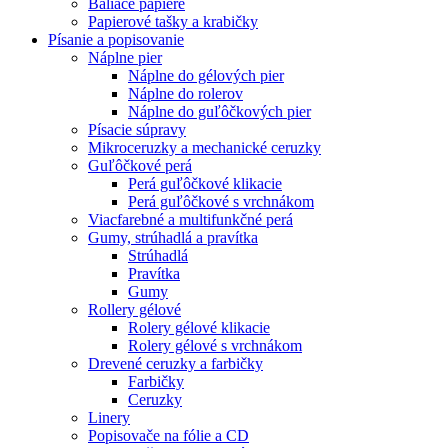
Baliace papiere
Papierové tašky a krabičky
Písanie a popisovanie
Náplne pier
Náplne do gélových pier
Náplne do rolerov
Náplne do guľôčkových pier
Písacie súpravy
Mikroceruzky a mechanické ceruzky
Guľôčkové perá
Perá guľôčkové klikacie
Perá guľôčkové s vrchnákom
Viacfarebné a multifunkčné perá
Gumy, strúhadlá a pravítka
Strúhadlá
Pravítka
Gumy
Rollery gélové
Rolery gélové klikacie
Rolery gélové s vrchnákom
Drevené ceruzky a farbičky
Farbičky
Ceruzky
Linery
Popisovače na fólie a CD