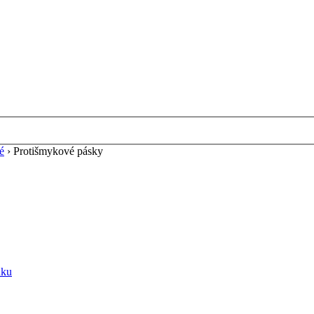
é
›
Protišmykové pásky
uku