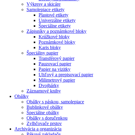
Výkresy a skicáre
Samolepiace etikety
Plastové etikety
Univerzálne etikety
Špeciálne etikety
Zápisníky a poznámkové bloky
Krúžkové bloky
Poznámkové bloky
Karis bloky
Špeciálny papier
Transférový papier
Pauzovací papier
Papier na vizitky
Uhľový a prepisovací papier
Milimetrový papier
Dvojhárky
Záznamové knihy
Obálky
Obálky s páskou, samolepiace
Bublinkové obálky
Špeciálne obálky
Obálky s doručenkou
Zvlhčovače prstov
Archivácia a organizácia
Pákové zakladače