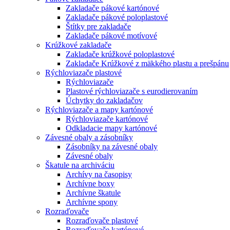
Zakladače pákové kartónové
Zakladače pákové poloplastové
Štítky pre zakladače
Zakladače pákové motívové
Krúžkové zakladače
Zakladače krúžkové poloplastové
Zakladače Krúžkové z mäkkého plastu a prešpánu
Rýchloviazače plastové
Rýchloviazače
Plastové rýchloviazače s eurodierovaním
Úchytky do zakladačov
Rýchloviazače a mapy kartónové
Rýchloviazače kartónové
Odkladacie mapy kartónové
Závesné obaly a zásobníky
Zásobníky na závesné obaly
Závesné obaly
Škatule na archiváciu
Archívy na časopisy
Archívne boxy
Archívne škatule
Archívne spony
Rozraďovače
Rozraďovače plastové
Rozraďovače kartónové