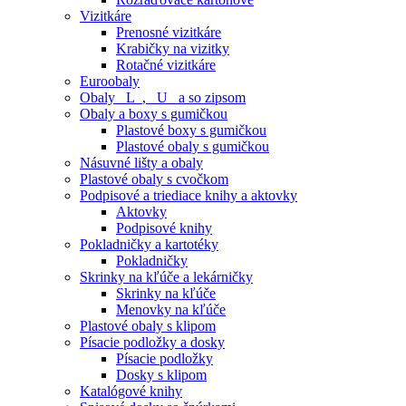
Vizitkáre
Prenosné vizitkáre
Krabičky na vizitky
Rotačné vizitkáre
Euroobaly
Obaly _L_, _U_ a so zipsom
Obaly a boxy s gumičkou
Plastové boxy s gumičkou
Plastové obaly s gumičkou
Násuvné lišty a obaly
Plastové obaly s cvočkom
Podpisové a triediace knihy a aktovky
Aktovky
Podpisové knihy
Pokladničky a kartotéky
Pokladničky
Skrinky na kľúče a lekárničky
Skrinky na kľúče
Menovky na kľúče
Plastové obaly s klipom
Písacie podložky a dosky
Písacie podložky
Dosky s klipom
Katalógové knihy