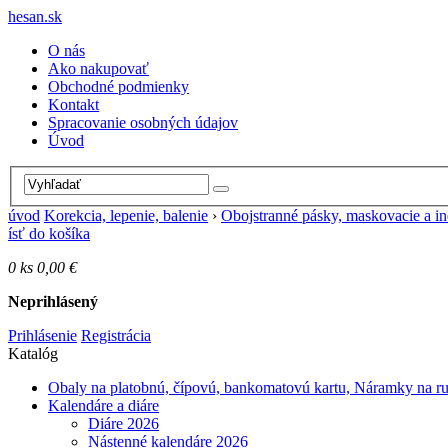
hesan.sk
O nás
Ako nakupovať
Obchodné podmienky
Kontakt
Spracovanie osobných údajov
Úvod
úvod
Korekcia, lepenie, balenie
›
Obojstranné pásky, maskovacie a in
ísť do košíka
0
ks
0,00 €
Neprihlásený
Prihlásenie
Registrácia
Katalóg
Obaly na platobnú, čípovú, bankomatovú kartu, Náramky na r
Kalendáre a diáre
Diáre 2026
Nástenné kalendáre 2026