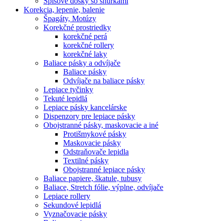
Spisové dosky so šnúrkami
Korekcia, lepenie, balenie
Špagáty, Motúzy
Korekčné prostriedky
korekčné perá
korekčné rollery
korekčné laky
Baliace pásky a odvíjače
Baliace pásky
Odvíjače na baliace pásky
Lepiace tyčinky
Tekuté lepidlá
Lepiace pásky kancelárske
Dispenzory pre lepiace pásky
Obojstranné pásky, maskovacie a iné
Protišmykové pásky
Maskovacie pásky
Odstraňovače lepidla
Textilné pásky
Obojstranné lepiace pásky
Baliace papiere, škatule, tubusy
Baliace, Stretch fólie, výplne, odvíjače
Lepiace rollery
Sekundové lepidlá
Vyznačovacie pásky