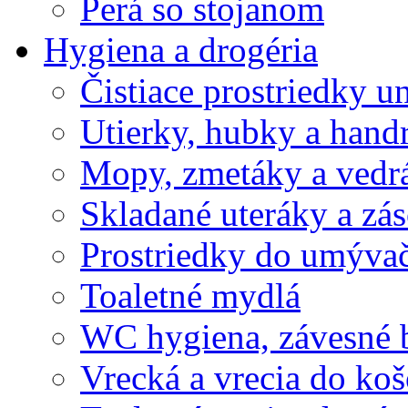
Perá so stojanom
Hygiena a drogéria
Čistiace prostriedky u
Utierky, hubky a hand
Mopy, zmetáky a vedr
Skladané uteráky a zá
Prostriedky do umývač
Toaletné mydlá
WC hygiena, závesné 
Vrecká a vrecia do ko