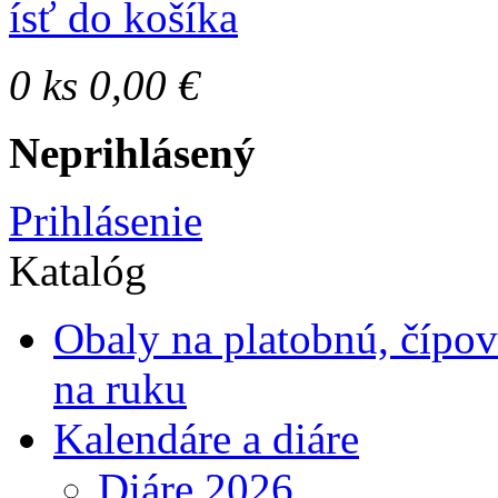
ísť do košíka
0
ks
0,00 €
Neprihlásený
Prihlásenie
Katalóg
Obaly na platobnú, čípo
na ruku
Kalendáre a diáre
Diáre 2026