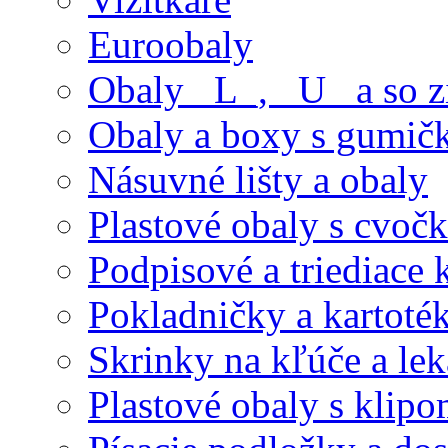
Euroobaly
Obaly _L_, _U_ a so 
Obaly a boxy s gumič
Násuvné lišty a obaly
Plastové obaly s cvoč
Podpisové a triediace 
Pokladničky a kartoté
Skrinky na kľúče a le
Plastové obaly s klip