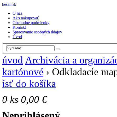
hesan.sk
O nás
Ako nakupovať
Obchodné podmienky
Kontakt
Spracovanie osobných údajov
Úvod
úvod
Archivácia a organizá
kartónové
›
Odkladacie map
ísť do košíka
0
ks
0,00 €
Neprihlásený