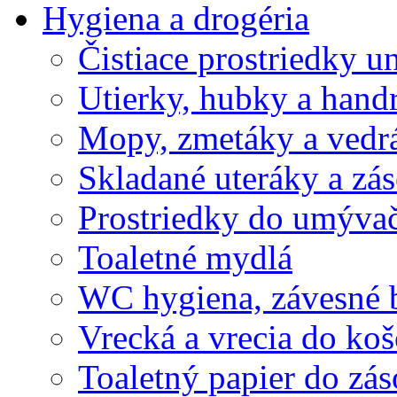
Hygiena a drogéria
Čistiace prostriedky u
Utierky, hubky a hand
Mopy, zmetáky a vedr
Skladané uteráky a zá
Prostriedky do umývač
Toaletné mydlá
WC hygiena, závesné 
Vrecká a vrecia do ko
Toaletný papier do zá