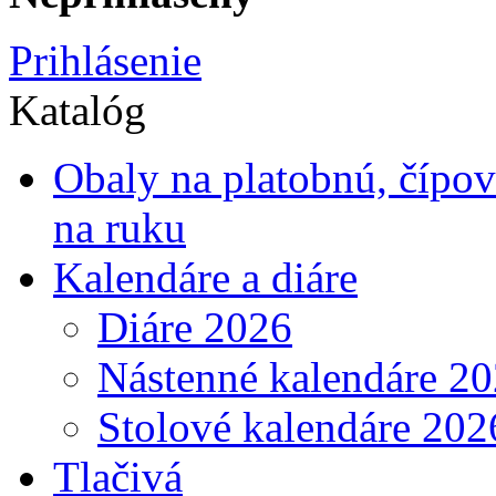
Prihlásenie
Katalóg
Obaly na platobnú, čípo
na ruku
Kalendáre a diáre
Diáre 2026
Nástenné kalendáre 2
Stolové kalendáre 202
Tlačivá