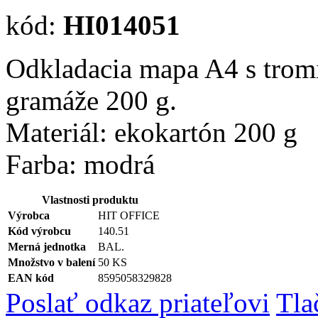
kód:
HI014051
Odkladacia mapa A4 s trom
gramáže 200 g.
Materiál: ekokartón 200 g
Farba: modrá
Vlastnosti produktu
Výrobca
HIT OFFICE
Kód výrobcu
140.51
Merná jednotka
BAL.
Množstvo v balení
50 KS
EAN kód
8595058329828
Poslať odkaz priateľovi
Tla