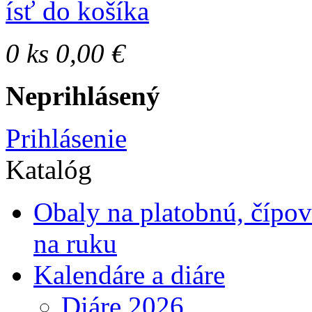
ísť do košíka
0
ks
0,00 €
Neprihlásený
Prihlásenie
Katalóg
Obaly na platobnú, čípo
na ruku
Kalendáre a diáre
Diáre 2026