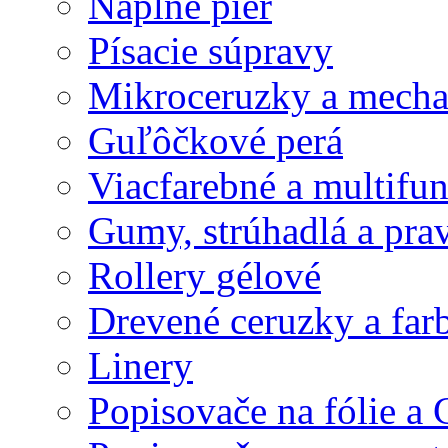
Náplne pier
Písacie súpravy
Mikroceruzky a mecha
Guľôčkové perá
Viacfarebné a multifu
Gumy, strúhadlá a prav
Rollery gélové
Drevené ceruzky a far
Linery
Popisovače na fólie a