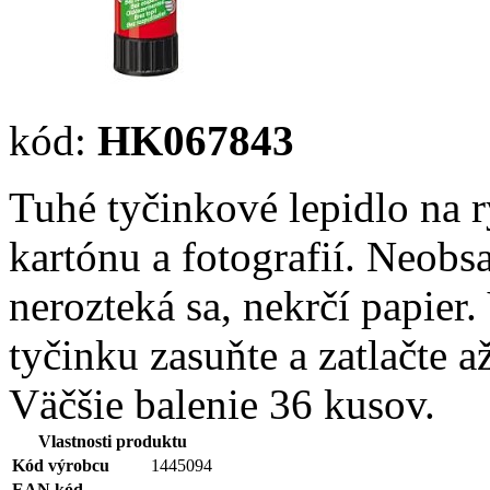
kód:
HK067843
Tuhé tyčinkové lepidlo na rý
kartónu a fotografií. Neob
nerozteká sa, nekrčí papier.
tyčinku zasuňte a zatlačte 
Väčšie balenie 36 kusov.
Vlastnosti produktu
Kód výrobcu
1445094
EAN kód