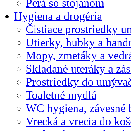
Perá so stojanom
Hygiena a drogéria
Čistiace prostriedky u
Utierky, hubky a hand
Mopy, zmetáky a vedr
Skladané uteráky a zá
Prostriedky do umývač
Toaletné mydlá
WC hygiena, závesné 
Vrecká a vrecia do ko