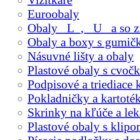
Euroobaly
Obaly _L_, _U_ a so 
Obaly a boxy s gumič
Násuvné lišty a obaly
Plastové obaly s cvoč
Podpisové a triediace 
Pokladničky a kartoté
Skrinky na kľúče a le
Plastové obaly s klip