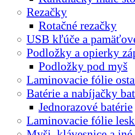
Rezačky
Rotačné rezačky
USB kľúče a pamäťové
Podložky a opierky zá
Podložky pod myš
Laminovacie fólie ost
Batérie a nabíjačky bat
Jednorazové batérie
Laminovacie fólie lesk
Myši, klávesnice a iné