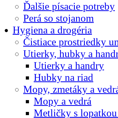
Ďalšie písacie potreby
Perá so stojanom
Hygiena a drogéria
Čistiace prostriedky u
Utierky, hubky a hand
Utierky a handry
Hubky na riad
Mopy, zmetáky a vedr
Mopy a vedrá
Metličky s lopatkou