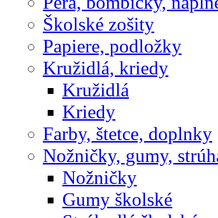
Perá, bombičky, nápln
Školské zošity
Papiere, podložky
Kružidlá, kriedy
Kružidlá
Kriedy
Farby, štetce, doplnky
Nožničky, gumy, strúh
Nožničky
Gumy školské