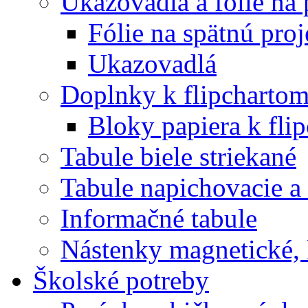
Ukazovadlá a fólie na 
Fólie na spätnú proj
Ukazovadlá
Doplnky k flipcharto
Bloky papiera k fli
Tabule biele striekané
Tabule napichovacie 
Informačné tabule
Nástenky magnetické, 
Školské potreby