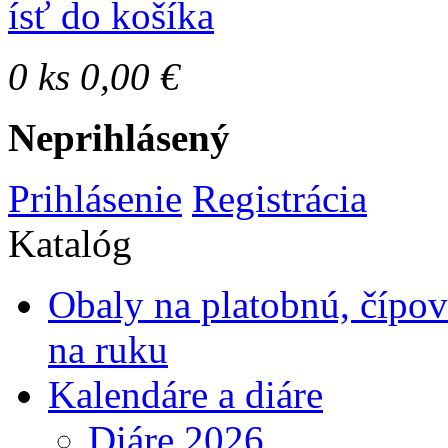
ísť do košíka
0
ks
0,00 €
Neprihlásený
Prihlásenie
Registrácia
Katalóg
Obaly na platobnú, čípo
na ruku
Kalendáre a diáre
Diáre 2026