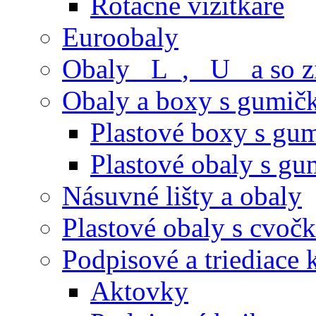
Rotačné vizitkáre
Euroobaly
Obaly _L_, _U_ a so 
Obaly a boxy s gumič
Plastové boxy s gu
Plastové obaly s g
Násuvné lišty a obaly
Plastové obaly s cvoč
Podpisové a triediace 
Aktovky