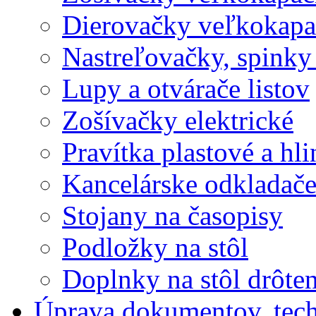
Dierovačky veľkokapa
Nastreľovačky, spinky
Lupy a otvárače listov
Zošívačky elektrické
Pravítka plastové a hl
Kancelárske odkladač
Stojany na časopisy
Podložky na stôl
Doplnky na stôl drôte
Úprava dokumentov, tec