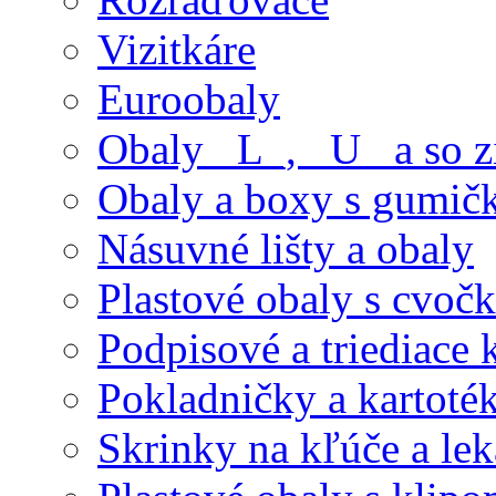
Vizitkáre
Euroobaly
Obaly _L_, _U_ a so 
Obaly a boxy s gumič
Násuvné lišty a obaly
Plastové obaly s cvoč
Podpisové a triediace 
Pokladničky a kartoté
Skrinky na kľúče a le