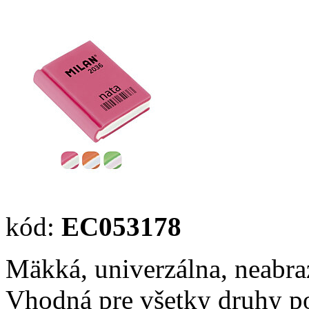
kód:
EC053178
Mäkká, univerzálna, neab
Vhodná pre všetky druhy p