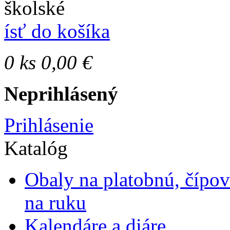
školské
ísť do košíka
0
ks
0,00 €
Neprihlásený
Prihlásenie
Katalóg
Obaly na platobnú, čípo
na ruku
Kalendáre a diáre