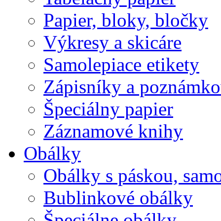
Papier, bloky, bločky
Výkresy a skicáre
Samolepiace etikety
Zápisníky a poznámko
Špeciálny papier
Záznamové knihy
Obálky
Obálky s páskou, samo
Bublinkové obálky
Špeciálne obálky