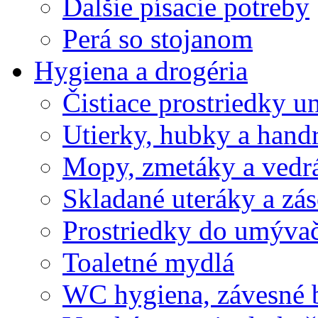
Ďalšie písacie potreby
Perá so stojanom
Hygiena a drogéria
Čistiace prostriedky u
Utierky, hubky a hand
Mopy, zmetáky a vedr
Skladané uteráky a zá
Prostriedky do umývač
Toaletné mydlá
WC hygiena, závesné 