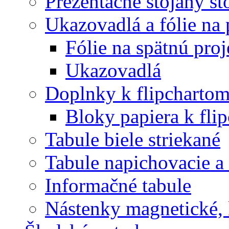
Prezentačné stojany st
Ukazovadlá a fólie na 
Fólie na spätnú proj
Ukazovadlá
Doplnky k flipcharto
Bloky papiera k fli
Tabule biele striekané
Tabule napichovacie 
Informačné tabule
Nástenky magnetické, 