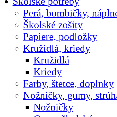
Školské potreby
Perá, bombičky, nápln
Školské zošity
Papiere, podložky
Kružidlá, kriedy
Kružidlá
Kriedy
Farby, štetce, doplnky
Nožničky, gumy, strúh
Nožničky