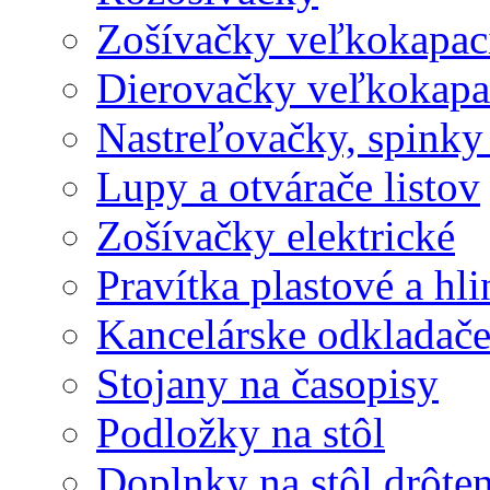
Zošívačky veľkokapaci
Dierovačky veľkokapa
Nastreľovačky, spinky
Lupy a otvárače listov
Zošívačky elektrické
Pravítka plastové a hl
Kancelárske odkladač
Stojany na časopisy
Podložky na stôl
Doplnky na stôl drôte