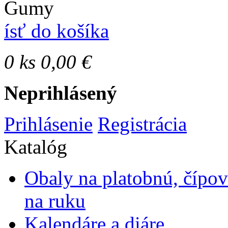
Gumy
ísť do košíka
0
ks
0,00 €
Neprihlásený
Prihlásenie
Registrácia
Katalóg
Obaly na platobnú, čípo
na ruku
Kalendáre a diáre