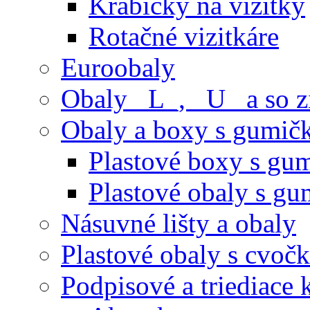
Krabičky na vizitky
Rotačné vizitkáre
Euroobaly
Obaly _L_, _U_ a so 
Obaly a boxy s gumič
Plastové boxy s gu
Plastové obaly s g
Násuvné lišty a obaly
Plastové obaly s cvoč
Podpisové a triediace 