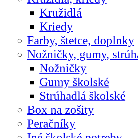
Kružidlá
Kriedy
Farby, štetce, doplnky
Nožničky, gumy, strúh
Nožničky
Gumy školské
Strúhadlá školské
Box na zošity
Peračníky
Iné školské potreby