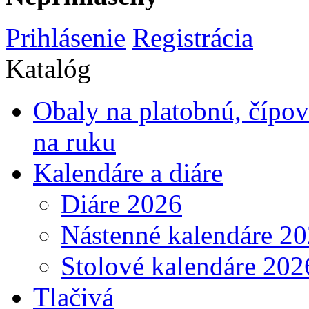
Prihlásenie
Registrácia
Katalóg
Obaly na platobnú, čípo
na ruku
Kalendáre a diáre
Diáre 2026
Nástenné kalendáre 2
Stolové kalendáre 202
Tlačivá