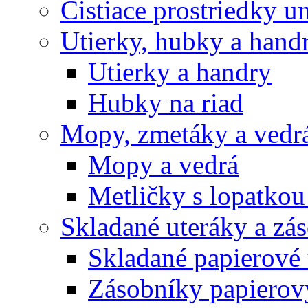
Čistiace prostriedky u
Utierky, hubky a hand
Utierky a handry
Hubky na riad
Mopy, zmetáky a vedr
Mopy a vedrá
Metličky s lopatkou
Skladané uteráky a zá
Skladané papierové 
Zásobníky papierov