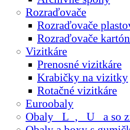
Rozraďovače
Rozraďovače plasto
Rozraďovače kartó
Vizitkáre
Prenosné vizitkáre
Krabičky na vizitky
Rotačné vizitkáre
Euroobaly
Obaly _L_, _U_ a so 
Obaly a boxy s gumič