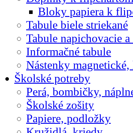
Bloky papiera k fli
Tabule biele striekané
Tabule napichovacie 
Informačné tabule
Nástenky magnetické, 
Školské potreby
Perá, bombičky, nápln
Školské zošity
Papiere, podložky
Kružidlá, kriedy