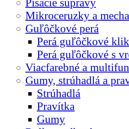
Písacie súpravy
Mikroceruzky a mecha
Guľôčkové perá
Perá guľôčkové klik
Perá guľôčkové s v
Viacfarebné a multifu
Gumy, strúhadlá a prav
Strúhadlá
Pravítka
Gumy